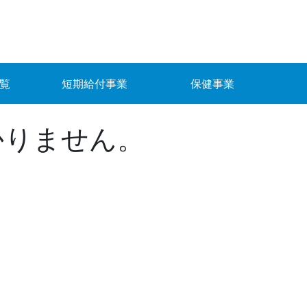
覧
短期給付事業
保健事業
かりません。