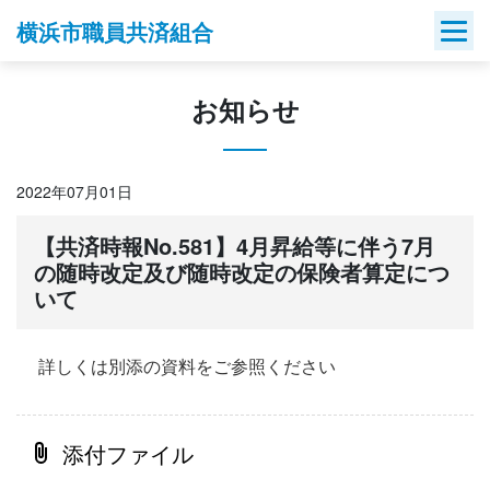
Skip
横浜市職員共済組合
to
content
お知らせ
2022年07月01日
【共済時報No.581】4月昇給等に伴う7月
の随時改定及び随時改定の保険者算定につ
いて
詳しくは別添の資料をご参照ください
添付ファイル