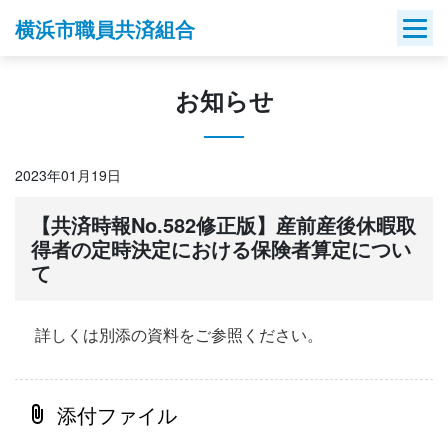
Skip
横浜市職員共済組合
to
content
お知らせ
2023年01月19日
【共済時報No.582修正版】産前産後休暇取
得者の定時決定における保険者算定につい
て
詳しくは別添の資料をご参照ください。
添付ファイル