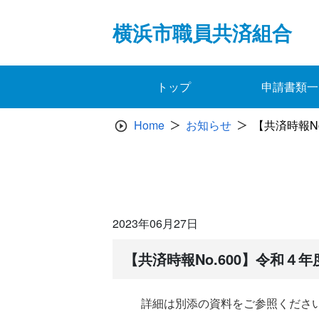
Skip
to
横浜市職員共済組合
content
トップ
申請書類一
Home
お知らせ
【共済時報N
2023年06月27日
【共済時報No.600】令和
詳細は別添の資料をご参照くださ