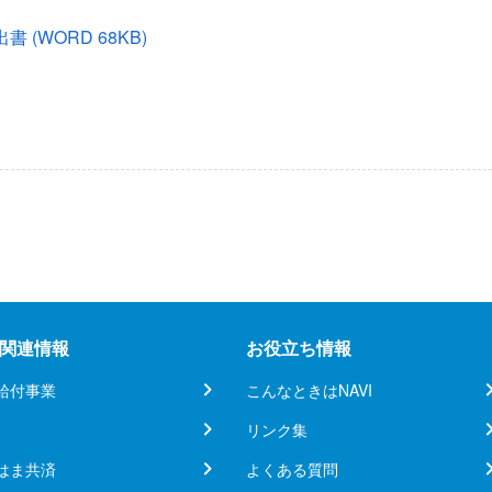
出書
(WORD 68KB)
関連情報
お役立ち情報
給付事業
こんなときはNAVI
リンク集
はま共済
よくある質問