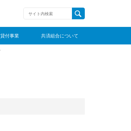
貸付事業
共済組合について
て