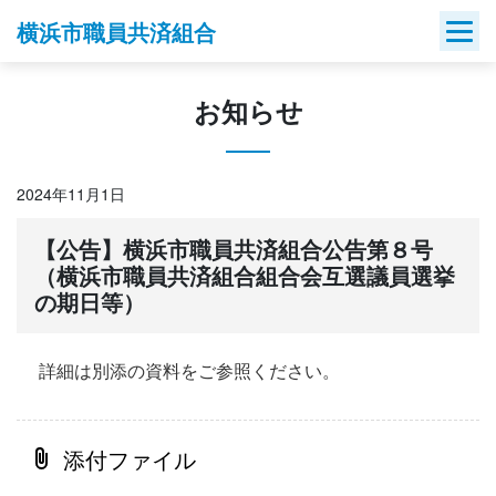
Skip
横浜市職員共済組合
to
content
お知らせ
2024年11月1日
【公告】横浜市職員共済組合公告第８号
（横浜市職員共済組合組合会互選議員選挙
の期日等）
詳細は別添の資料をご参照ください。
添付ファイル