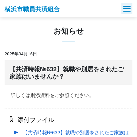
Skip
横浜市職員共済組合
to
content
お知らせ
2025年04月16日
【共済時報№632】就職や別居をされたご
家族はいませんか？
詳しくは別添資料をご参照ください。
添付ファイル
【共済時報№632】就職や別居をされたご家族は