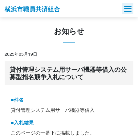
Skip
横浜市職員共済組合
to
content
お知らせ
2025年05月19日
貸付管理システム用サーバ機器等借入の公
募型指名競争入札について
■件名
貸付管理システム用サーバ機器等借入
■入札結果
このページの一番下に掲載しました。