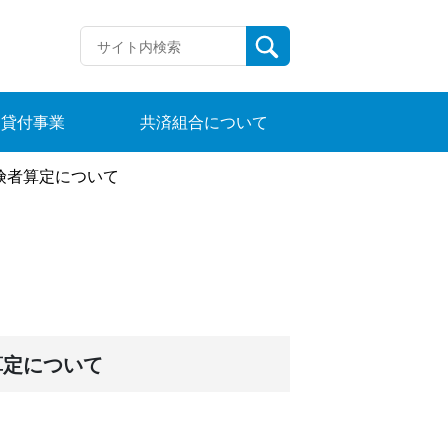
貸付事業
共済組合について
険者算定について
算定について