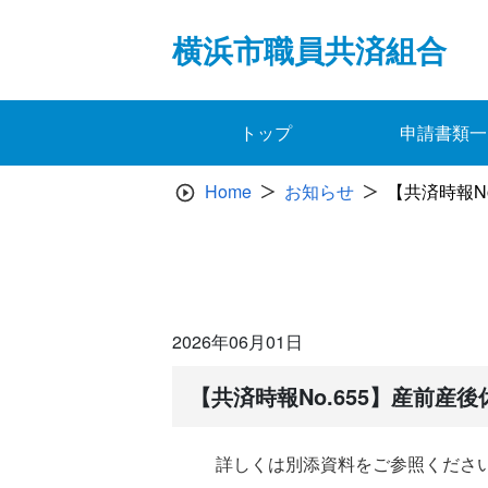
Skip
to
横浜市職員共済組合
content
トップ
申請書類一
Home
お知らせ
【共済時報N
2026年06月01日
【共済時報No.655】産前
詳しくは別添資料をご参照くださ